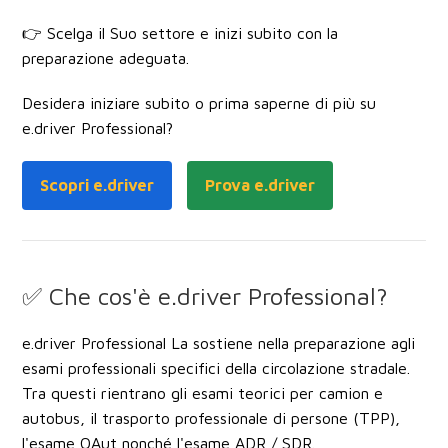
👉 Scelga il Suo settore e inizi subito con la
preparazione adeguata.
Desidera iniziare subito o prima saperne di più su
e.driver Professional?
Scopri e.driver
Prova e.driver
✅ Che cos'è e.driver Professional?
e.driver Professional La sostiene nella preparazione agli
esami professionali specifici della circolazione stradale.
Tra questi rientrano gli esami teorici per
camion e
autobus
, il
trasporto professionale di persone (TPP)
,
l'
esame OAut
nonché l'esame
ADR / SDR
.