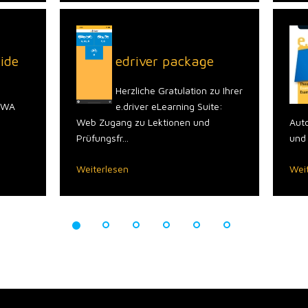
ide
edriver package
Herzliche Gratulation zu Ihrer
 PWA
e.driver eLearning Suite:
Web Zugang zu Lektionen und
Auto
Prüfungsfr...
und
Weiterlesen
Wei