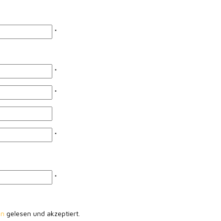
*
*
*
*
*
en
gelesen und akzeptiert.