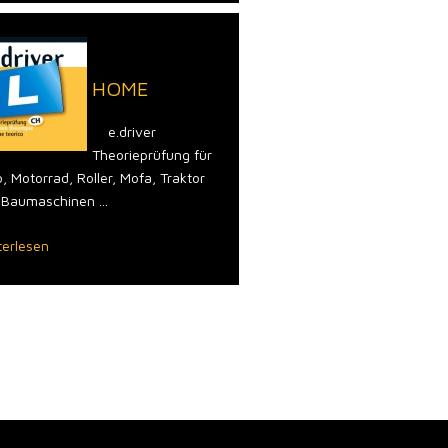
HOME
Wege zum Führer
e.driver
Nachstehende Tabelle gib
Theorieprüfung für
Übersicht über die versc
, Motorrad, Roller, Mofa, Traktor
Führerausweis-Kategorien
 Baumaschinen ...
Weiterlesen
terlesen