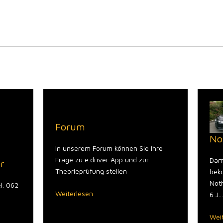
Forum
No
In unserem Forum können Sie Ihre
Frage zu e.driver App und zur
Dam
r
Theorieprüfung stellen
bek
Noth
l. 062
Weiterlesen
6 J..
Wei