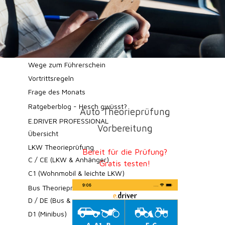
WAB Kurse
Zusätzliche Ressourcen
Verkehrssignale in der Schweiz
Strassenverkehrsämter
Wege zum Führerschein
Vortrittsregeln
Frage des Monats
Ratgeberblog - Hesch gwüsst?
Auto Theorieprüfung
E.DRIVER PROFESSIONAL
Vorbereitung
Übersicht
LKW Theorieprüfung
Bereit für die Prüfung?
C / CE (LKW & Anhänger)
Gratis testen!
C1 (Wohnmobil & leichte LKW)
Bus Theorieprüfung
D / DE (Bus & Anhänger)
D1 (Minibus)