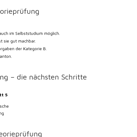
eorieprüfung
 auch im Selbststudium möglich.
st sie gut machbar.
rgaben der Kategorie B.
anton.
ng – die nächsten Schritte
tt 5
ische
ng
heorieprüfung