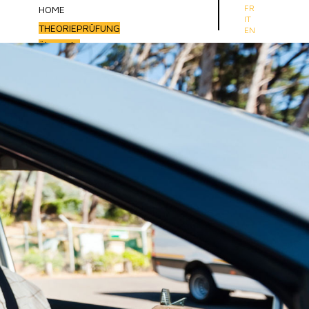
Sprache auswählen
FR
HOME
IT
THEORIEPRÜFUNG
EN
Übersicht
Auto Theorieprüfung
Motorrad Theorieprüfung
Mofa & E-Bike Theorieprüfung
Traktor Theorieprüfung
Baumaschinen Theorieprüfung
e.driver Vorbereitung
e.driver Web App
Online Kaufen
Video Guide
Forum
Begleitangebote & Kurse
Webinar Verkehrstheorie
Nothelferkurs
VKU