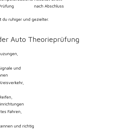
Prüfung
nach Abschluss
 du ruhiger und gezielter.
er Auto Theorieprüfung
euzungen,
 Signale und
nnen
Kreisverkehr,
eifen,
inrichtungen
tes Fahren,
kennen und richtig