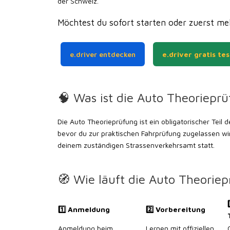
der Schweiz.
Möchtest du sofort starten oder zuerst meh
e.driver entdecken
e.driver gratis te
🧠 Was ist die Auto Theorieprü
Die Auto Theorieprüfung ist ein obligatorischer Teil
bevor du zur praktischen Fahrprüfung zugelassen wir
deinem zuständigen Strassenverkehrsamt statt.
🧭 Wie läuft die Auto Theorie
3
1️⃣ Anmeldung
2️⃣ Vorbereitung
Anmeldung beim
Lernen mit offiziellen