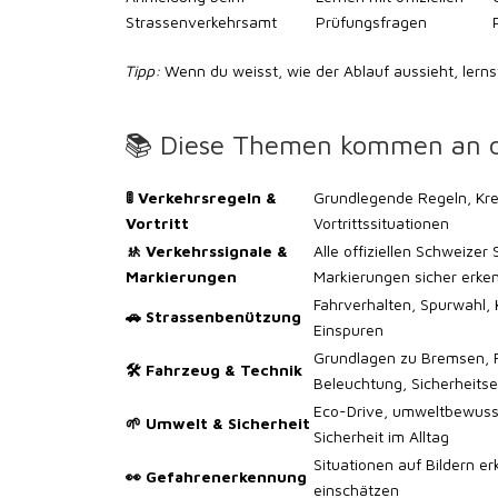
Strassenverkehrsamt
Prüfungsfragen
Tipp:
Wenn du weisst, wie der Ablauf aussieht, lernst
📚 Diese Themen kommen an d
🚦 Verkehrsregeln &
Grundlegende Regeln, Kr
Vortritt
Vortrittssituationen
🚸 Verkehrssignale &
Alle offiziellen Schweizer
Markierungen
Markierungen sicher erke
Fahrverhalten, Spurwahl, 
🚗 Strassenbenützung
Einspuren
Grundlagen zu Bremsen, R
🛠️ Fahrzeug & Technik
Beleuchtung, Sicherheitse
Eco-Drive, umweltbewuss
🌱 Umwelt & Sicherheit
Sicherheit im Alltag
Situationen auf Bildern er
👀 Gefahrenerkennung
einschätzen