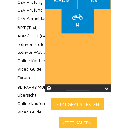
CZV Prüfung
CZV Prüfung
CZV Anmeldung
BPT (Taxi)
ADR / SDR (Gefahrgut)
e.driver Professional
e.driver Web App
Online Kaufen
Video Guide
Forum
3D FAHRSIMULATOR
Übersicht
Online kaufen
JETZT GRATIS TESTEN!
Video Guide
JETZT KAUFEN!