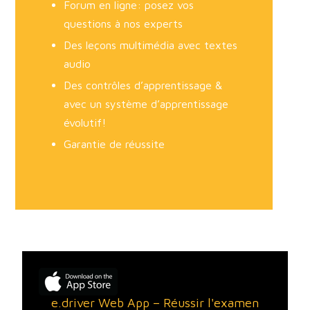
Forum en ligne: posez vos
questions à nos experts
Des leçons multimédia avec textes
audio
Des contrôles d’apprentissage &
avec un système d’apprentissage
évolutif!
Garantie de réussite
e.driver Web App – Réussir l'examen