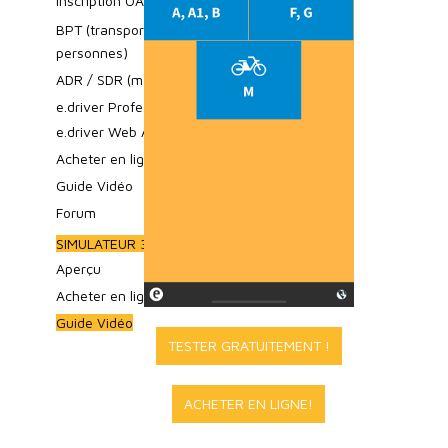
Inscription OACP
BPT (transport professionnel de
personnes)
ADR / SDR (marchandises dangereuses)
e.driver Professional
e.driver Web App
Acheter en ligne
Guide Vidéo
Forum
SIMULATEUR 3D
Aperçu
Acheter en ligne
Guide Vidéo
TESTER GRATUITEMENT !
ACHETER EN LIGNE!