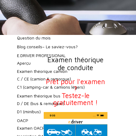
Signalisation routière en Suisse
Services des automobiles
Règles de priorité
Comment obtenir le permis
Question du mois
Blog conseils– Le saviez-vous?
E.DRIVER PROFESSIONAL
Examen théorique
Aperçu
de conduite
Examen théorique camion
C / CE (camion & remorque)
Prêt pour l'examen
C1 (camping-car & camions légers)
?
Testez-le
Examen théorique bus
gratuitement !
D / DE (bus & remorque)
D1 (minibus)
OACP
Examen OACP