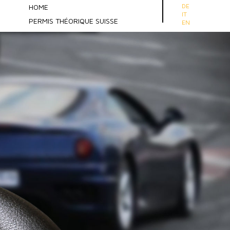
Sélectionnez votre 
DE
HOME
IT
PERMIS THÉORIQUE SUISSE
EN
Aperçu
Examen théorique voiture
Examen théorique moto
Examen théorique cyclomoteur & vélo
électrique
Examen théorique tracteur
Examen théorique engins de chantier
Préparation e.driver
e.driver Web App
Acheter en ligne
Guide Vidéo
Forum
Cours & formations
Formation CFC
Ressources supplémentaires