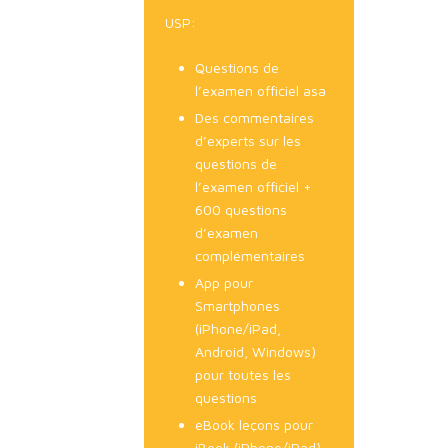
USP:
Questions de
l’examen officiel asa
Des commentaires
d’experts sur les
questions de
l’examen officiel +
600 questions
d’examen
complémentaires
App pour
Smartphones
(iPhone/iPad,
Android, Windows)
pour toutes les
questions
eBook leçons pour
iBook (iPhone/iPad),