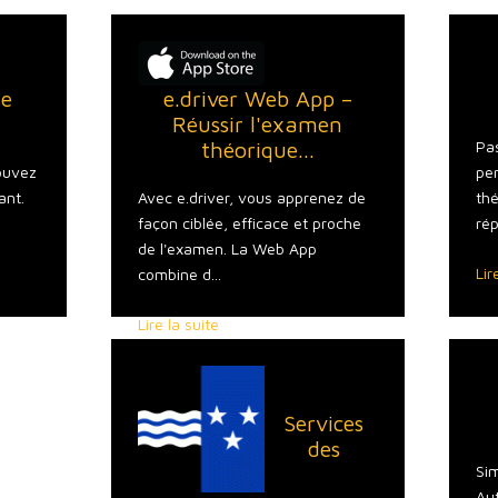
te
e.driver Web App –
Réussir l'examen
théorique...
Pa
ouvez
per
ant.
Avec e.driver, vous apprenez de
thé
façon ciblée, efficace et proche
rép
de l'examen. La Web App
Lir
combine d...
Lire la suite
Services
des
Sim
Au