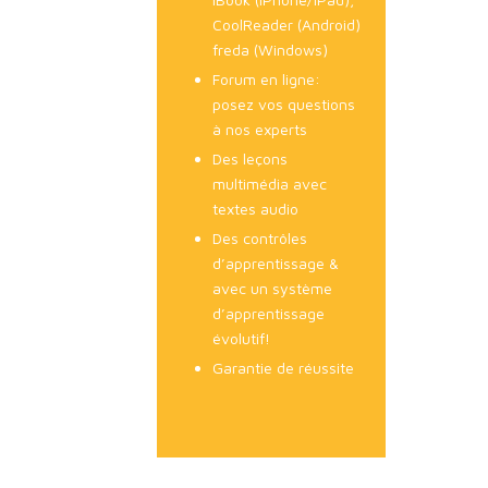
CoolReader (Android)
freda (Windows)
Forum en ligne:
posez vos questions
à nos experts
Des leçons
multimédia avec
textes audio
Des contrôles
d’apprentissage &
avec un système
d’apprentissage
évolutif!
Garantie de réussite