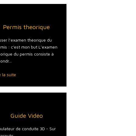
Permis theorique
Formation C
sser l’examen théorique du
Depuis le 01.12.2005, tou
mis : c'est mon but L’examen
jeunes conducteurs des
orique du permis consiste à
catégories A et B doivent
ondr...
deux cours de...
e la suite
Lire la suite
Guide Vidéo
Signalisation rou
en Suisse
ulateur de conduite 3D - Sur
toroute
par Beat Walter Sur...