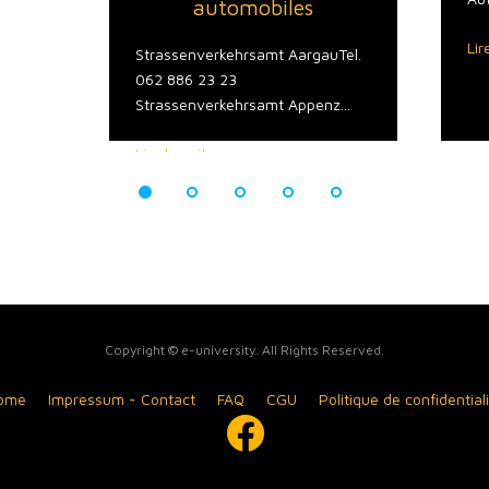
automobiles
Lir
Strassenverkehrsamt AargauTel.
062 886 23 23
Strassenverkehrsamt Appenz...
Lire la suite
Copyright © e-university. All Rights Reserved.
ome
Impressum - Contact
FAQ
CGU
Politique de confidential