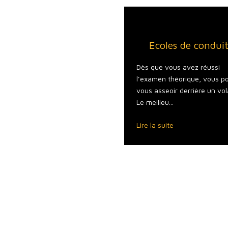
HOME
Ecoles de condui
Voulez-vous
Dès que vous avez réussi
réussir
l’examen théorique, vous p
men théorique du permis de
vous asseoir derrière un vol
ire suisse ? e.driver, le
Le meilleu...
..
Lire la suite
a suite