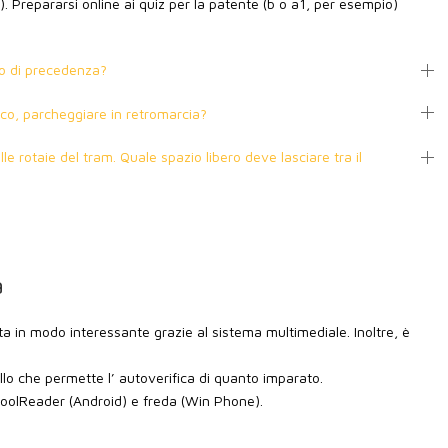
3D). Prepararsi online ai quiz per la patente (b o a1, per esempio)
to di precedenza?
o, parcheggiare in retromarcia?
le rotaie del tram. Quale spazio libero deve lasciare tra il
a
ta in modo interessante grazie al sistema multimediale. Inoltre, è
llo che permette l’ autoverifica di quanto imparato.
 CoolReader (Android) e freda (Win Phone).