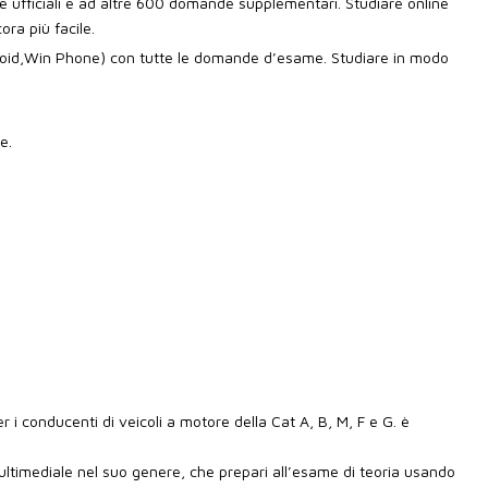
 ufficiali e ad altre 600 domande supplementari. Studiare online
ra più facile.
id,Win Phone) con tutte le domande d’esame. Studiare in modo
e.
 i conducenti di veicoli a motore della Cat A, B, M, F e G. è
ultimediale nel suo genere, che prepari all’esame di teoria usando