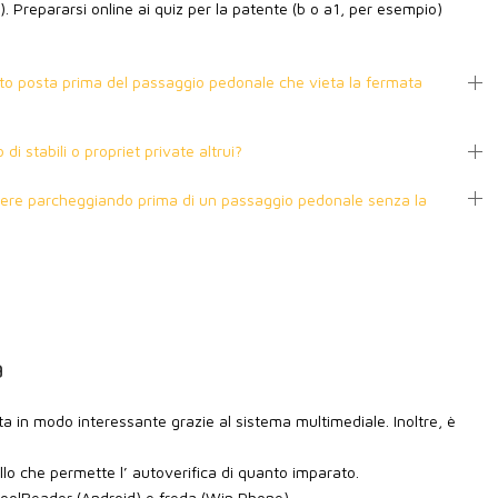
3D). Prepararsi online ai quiz per la patente (b o a1, per esempio)
sto posta prima del passaggio pedonale che vieta la fermata
i stabili o propriet private altrui?
re parcheggiando prima di un passaggio pedonale senza la
a
ta in modo interessante grazie al sistema multimediale. Inoltre, è
llo che permette l’ autoverifica di quanto imparato.
 CoolReader (Android) e freda (Win Phone).