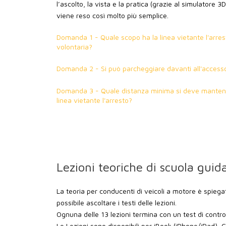
l’ascolto, la vista e la pratica (grazie al simulatore 
viene reso così molto più semplice.
Domanda 1 - Quale scopo ha la linea vietante l'arre
volontaria?
Domanda 2 - Si può parcheggiare davanti all'accesso d
Domanda 3 - Quale distanza minima si deve mantene
linea vietante l'arresto?
Lezioni teoriche di scuola guid
La teoria per conducenti di veicoli a motore è spiega
possibile ascoltare i testi delle lezioni.
Ognuna delle 13 lezioni termina con un test di contro
Le Lezioni sono disponibili per iBook (iPhone/iPad),