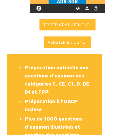
TESTER GRATUITEMENT !
ACHETER EN LIGNE !
Préparation optimale aux
questions d’examen des
catégories C, CE, C1, D, DE,
D1 et TPP
Préparation à l’OACP
incluse
Plus de 1000 questions
d’examen illustrées et
proches des questions